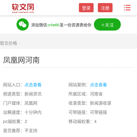
登录
注册
＋关注
添加微信
cnlw66
发一份资源表给你
软文价格
>
凤凰网河南
网站入口：
点击查看
网站案例：
点击查看
频道类型：新闻资讯
所属区域：河南省
门户媒体：凤凰网
收录类型：新闻源收录
出稿速度：十分钟内
可带链接：可带链接
pc端权重：2
移动端权重：4
首页推荐：不支持